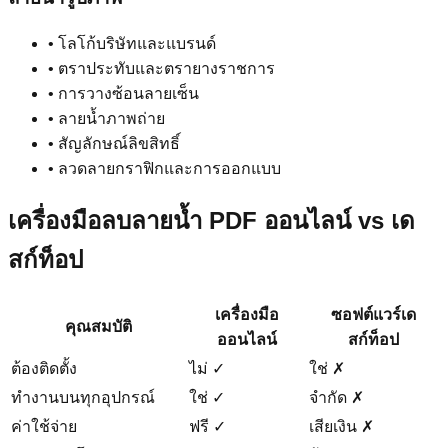
•
โลโก้บริษัทและแบรนด์
•
ตราประทับและตรายางราชการ
•
การวางซ้อนลายเซ็น
•
ลายน้ำภาพถ่าย
•
สัญลักษณ์ลิขสิทธิ์
•
ลวดลายกราฟิกและการออกแบบ
เครื่องมือลบลายน้ำ PDF ออนไลน์ vs เด
สก์ท็อป
เครื่องมือ
ซอฟต์แวร์เด
คุณสมบัติ
ออนไลน์
สก์ท็อป
ต้องติดตั้ง
ไม่ ✓
ใช่ ✗
ทำงานบนทุกอุปกรณ์
ใช่ ✓
จำกัด ✗
ค่าใช้จ่าย
ฟรี ✓
เสียเงิน ✗