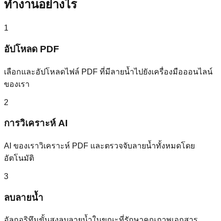
ทำงานอย่างไร
1
อัปโหลด PDF
เลือกและอัปโหลดไฟล์ PDF ที่มีลายน้ำไปยังเครื่องมือออนไลน์
ของเรา
2
การวิเคราะห์ AI
AI ของเราวิเคราะห์ PDF และตรวจจับลายน้ำทั้งหมดโดย
อัตโนมัติ
3
ลบลายน้ำ
อัลกอริทึมขั้นสูงลบลายน้ำในขณะที่รักษาคุณภาพเอกสาร