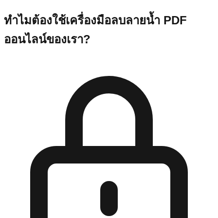
ทำไมต้องใช้เครื่องมือลบลายน้ำ PDF
ออนไลน์ของเรา?