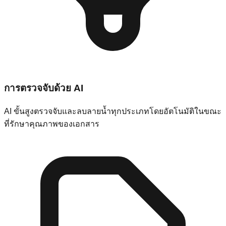
การตรวจจับด้วย AI
AI ขั้นสูงตรวจจับและลบลายน้ำทุกประเภทโดยอัตโนมัติในขณะ
ที่รักษาคุณภาพของเอกสาร