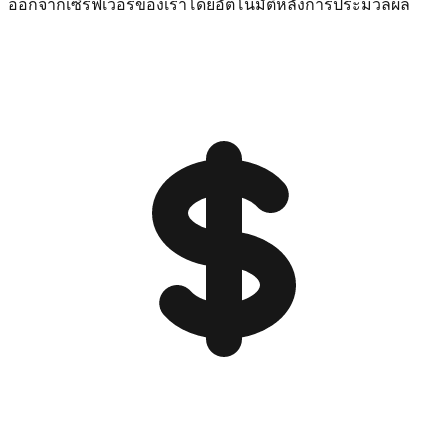
ออกจากเซิร์ฟเวอร์ของเราโดยอัตโนมัติหลังการประมวลผล