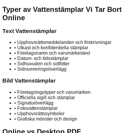
Typer av Vattenstämplar Vi Tar Bort
Online
Text Vattenstämplar
•
Upphovsrättsmeddelanden och friskrivningar
•
Utkast och konfidentiella stämplar
•
Företagsnamn och varumärkestext
•
Datum- och tidsstämplar
•
Sidhuvuden och sidfötter
•
Sidnumreringsöverlägg
Bild Vattenstämplar
•
Företagslogotyper och varumärken
•
Officiella sigill och stämplar
•
Signaturöverlägg
•
Fotovattenstämplar
•
Upphovsrättssymboler
•
Grafiska mönster och design
Online vs Desktop PDF